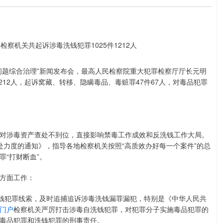
品问题综合治理”新闻发布会，最高人民检察院重大犯罪检察厅厅长元明
212人，起诉窝藏、转移、隐瞒毒品、毒赃罪47件67人，对毒品犯罪
对涉毒资产查处不到位，直接影响禁毒工作成效和反洗钱工作大局。
处力度的通知》，指导各地检察机关按照“高质效办好每一个案件”的总
“打财断血”。
方面工作：
洗钱犯罪线索，及时追捕追诉涉毒洗钱漏罪漏犯，特别是《中华人民共
门户
检察机关严厉打击涉毒自洗钱犯罪，对犯罪分子实施毒品犯罪的
毒品犯罪和洗钱犯罪的刑事责任。