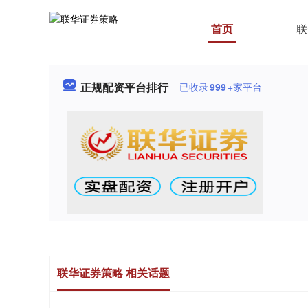
首页
联
正规配资平台排行
已收录
999
+家平台
联华证券策略 相关话题