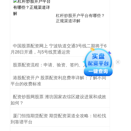
杠杆炒股开户平台有哪些？
正规渠道详解
​中国股票配资网上 宁波轨道交通3号线二期将于6
月28日开通，与5号线贯通运营
​股票配资流程：申请、验资、签约、入金、交易。
​港股配资开户 股票配资利息费率详解：了解不同
平台的收费标准
​配资炒股网股票 潍坊国家农综区建设进展和成效
如何？
​厦门恒指期货配资 期货配资渠道全攻略：轻松找
到靠谱平台