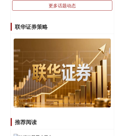
更多话题动态
联华证券策略
推荐阅读