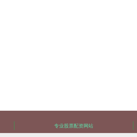
专业股票配资网站