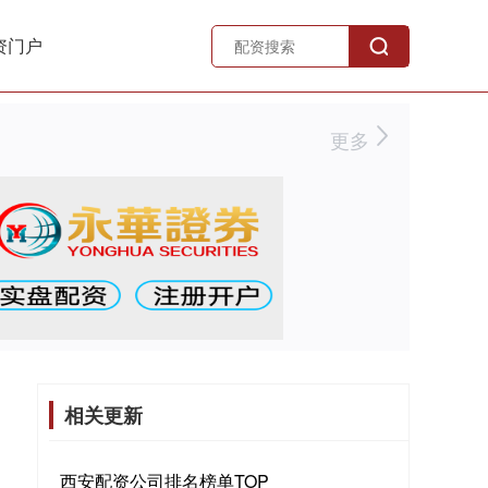
资门户
更多
相关更新
西安配资公司排名榜单TOP