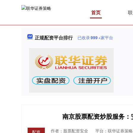
首页
联
正规配资平台排行
已收录
999
+家平台
南京股票配资炒股服务：
作者：股票配资安全
平台：联华证券策略
配资