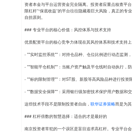
资者本金与平台运营资金完全隔离。投资者应重点核查平台
限杠杆”“保底收益”的平台往往隐藏着巨大风险，真正的专
自担原则。
### 专业平台的核心价值：风控体系与技术支持
优质配资平台的核心竞争力体现在其风控体系和技术支持上
- **实时监控系统**：对持仓品种、仓位比例进行动态监
- **智能平仓机制**：当账户资产触及平仓线时自动执行，
- **标的限制管理**：对ST股、新股等高风险品种进行投资
- **数据安全保障**：采用银行级加密技术保护用户数据和
这些技术手段不是限制投资者自由，
联华证券策略
而是为其
### 杠杆倍数的智慧选择：适合的才是最好的
南京投资者常犯的一个误区是盲目追求高杠杆。专业平台会