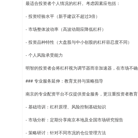
最适合投资者个人情况的杠杆。考虑因素应包括：
- 投资经验水平（新手建议不超过3倍）
- 市场整体波动率（高波动期应降低杠杆）
- 投资品种特性（大盘股与中小创股的杠杆容忍度不同）
- 个人风险承受能力
明智的投资者会将杠杆视为调节器而非加速器，在市场不确
### 专业服务延伸：教育支持与策略指导
南京的专业配资平台不仅提供资金服务，更注重投资者教育
- 基础培训：杠杆原理、风险控制基础知识
- 市场分析：定期分享南京本地及全国市场研究报告
- 策略研讨：针对不同市况的仓位管理方法