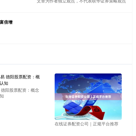
文章为作者独立观点，不代表联华证券策略观点
财富倍增
 德阳股票配资：概念
知
在线证券配资公司｜正规平台推荐