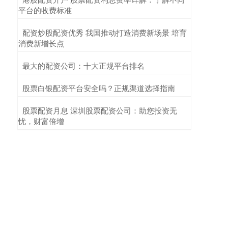
平台的收费标准
​配资炒股配资优秀 我国推动打造消费新场景 培育
消费新增长点
​最大的配资公司：十大正规平台排名
​股票白银配资平台安全吗？正规渠道选择指南
​股票配资月息 深圳股票配资公司：助您投资无
忧，财富倍增